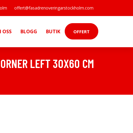
holm
offert@fasadrenoveringarstockholm.com
 OSS
BLOGG
BUTIK
OFFERT
CORNER LEFT 30X60 CM