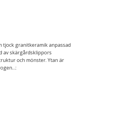
m tjock granitkeramik anpassad
d av skärgårdsklippors
struktur och mönster. Ytan är
rogen…: