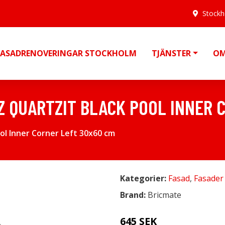
Stock
FASADRENOVERINGAR STOCKHOLM
TJÄNSTER
OM
Z QUARTZIT BLACK POOL INNER 
ol Inner Corner Left 30x60 cm
Kategorier:
Fasad
,
Fasader
Brand:
Bricmate
645 SEK