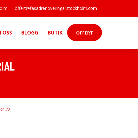
holm
offert@fasadrenoveringarstockholm.com
 OSS
BLOGG
BUTIK
OFFERT
IAL
kruv