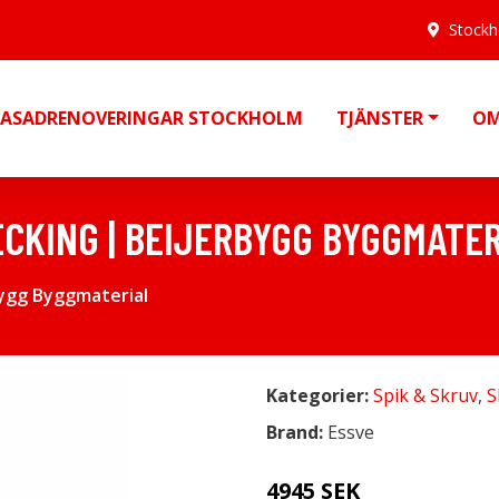
Stock
FASADRENOVERINGAR STOCKHOLM
TJÄNSTER
OM
CKING | BEIJERBYGG BYGGMATER
ygg Byggmaterial
Kategorier:
Spik & Skruv
,
S
Brand:
Essve
4945 SEK