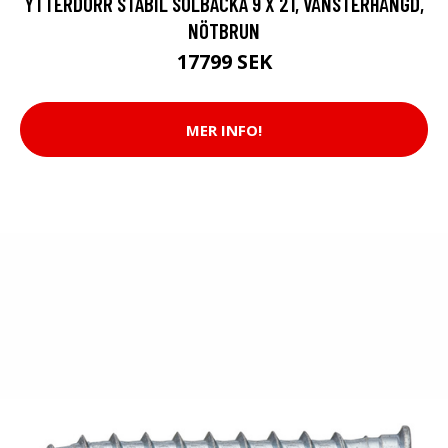
YTTERDÖRR STABIL SOLBACKA 9 X 21, VÄNSTERHÄNGD,
NÖTBRUN
17799 SEK
MER INFO!