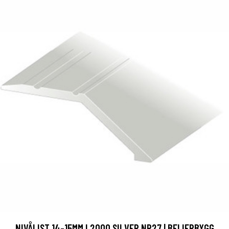
NIVÅLIST 14-15MM L2000 SILVER NR27 | BEIJERBYGG