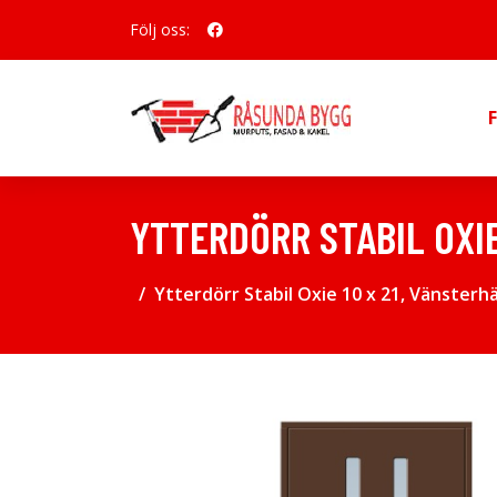
Följ oss:
YTTERDÖRR STABIL OXI
Ytterdörr Stabil Oxie 10 x 21, Vänster