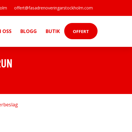
holm
offert@fasadrenoveringarstockholm.com
 OSS
BLOGG
BUTIK
OFFERT
RUN
erbeslag