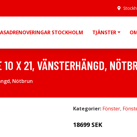
Stock
FASADRENOVERINGAR STOCKHOLM
TJÄNSTER
OM
E 10 X 21, VÄNSTERHÄNGD, NÖTB
hängd, Nötbrun
Kategorier:
Fönster
,
Fönst
18699 SEK