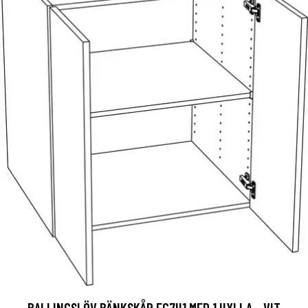
BALLINGSLÖV BÄNKSKÅP EC7H1 MED 1 HYLLA - VIT