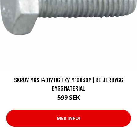
SKRUV M6S I4017 HG FZV M10X30M | BEIJERBYGG
BYGGMATERIAL
599 SEK
MER INFO!