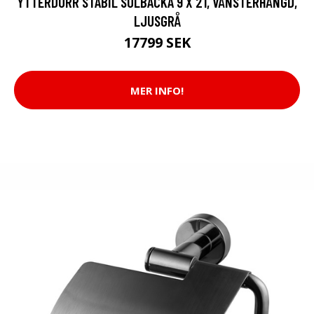
YTTERDÖRR STABIL SOLBACKA 9 X 21, VÄNSTERHÄNGD,
LJUSGRÅ
17799 SEK
MER INFO!