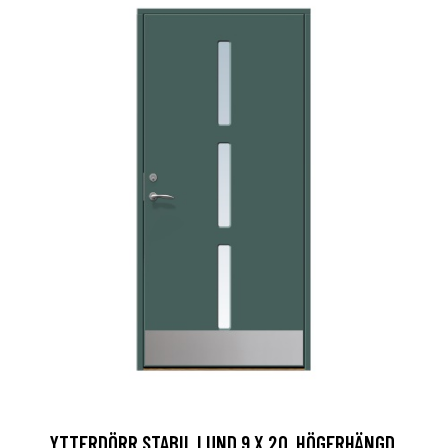
YTTERDÖRR STABIL LUND 9 X 20, HÖGERHÄNGD,