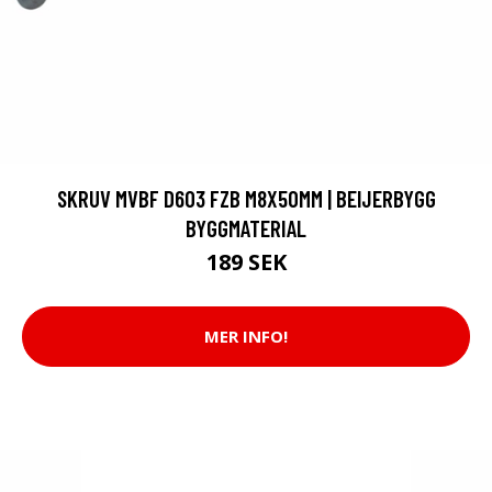
SKRUV MVBF D603 FZB M8X50MM | BEIJERBYGG
BYGGMATERIAL
189 SEK
MER INFO!