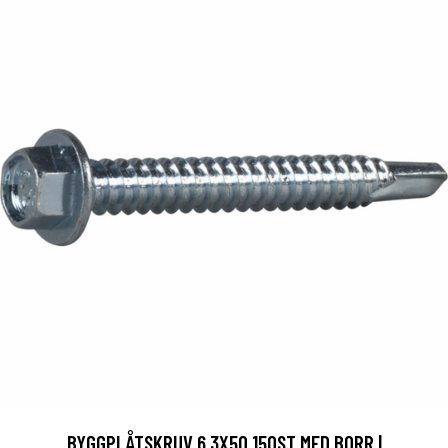
BYGGPLÅTSKRUV 6,3X50 150ST MED BORR |