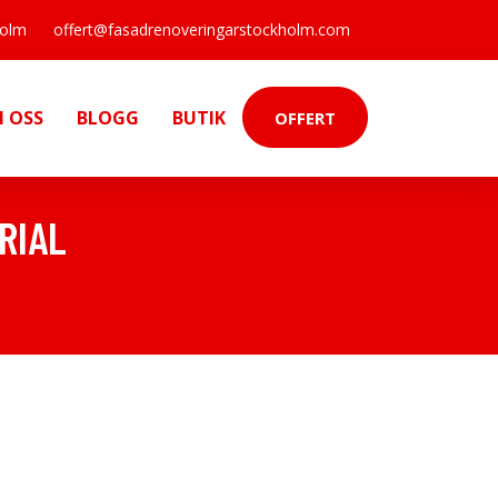
holm
offert@fasadrenoveringarstockholm.com
 OSS
BLOGG
BUTIK
OFFERT
RIAL