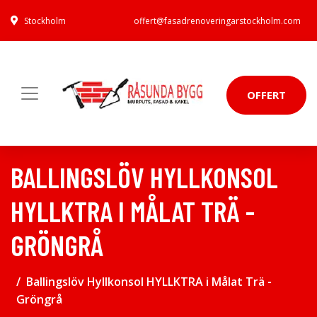
Stockholm
offert@fasadrenoveringarstockholm.com
OFFERT
BALLINGSLÖV HYLLKONSOL
HYLLKTRA I MÅLAT TRÄ -
GRÖNGRÅ
Ballingslöv Hyllkonsol HYLLKTRA i Målat Trä -
Gröngrå